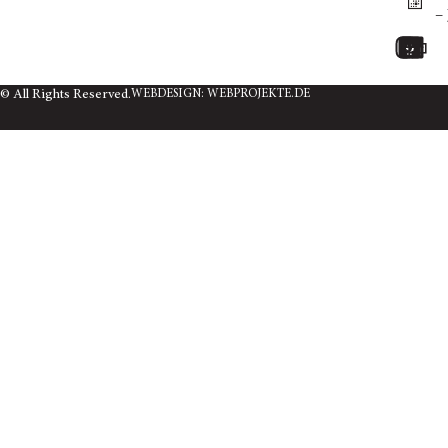
–
© All Rights Reserved.
WEBDESIGN: WEBPROJEKTE.DE